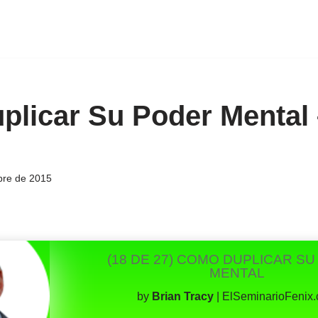
licar Su Poder Mental 
bre de 2015
(18 DE 27) COMO DUPLICAR S
MENTAL
by
Brian Tracy
|
ElSeminarioFenix