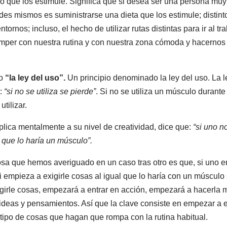
no que los estimule. Significa que si desea ser una persona muy
s mismos es suministrarse una dieta que los estimule; distintos
tornos; incluso, el hecho de utilizar rutas distintas para ir al tra
omper con nuestra rutina y con nuestra zona cómoda y hacerno
mo
“la ley del uso”.
Un principio denominado la ley del uso. La l
e:
“si no se utiliza se pierde”
. Si no se utiliza un músculo durant
utilizar.
plica mentalmente a su nivel de creatividad, dice que:
“si uno no
l que lo haría un músculo”.
sa que hemos averiguado en un caso tras otro es que, si uno 
i empieza a exigirle cosas al igual que lo haría con un músculo
girle cosas, empezará a entrar en acción, empezará a hacerla mov
ideas y pensamientos. Así que la clave consiste en empezar a 
tipo de cosas que hagan que rompa con la rutina habitual.