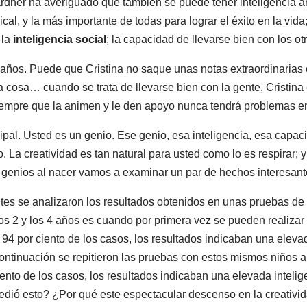
dner ha averiguado que también se puede tener inteligencia artí
ical, y la más importante de todas para lograr el éxito en la vida
 la
inteligencia social
; la capacidad de llevarse bien con los ot
e 7 años. Puede que Cristina no saque unas notas extraordinaria
na cosa… cuando se trata de llevarse bien con la gente, Cristina 
empre que la animen y le den apoyo nunca tendrá problemas en
ipal. Usted es un genio. Ese genio, esa inteligencia, esa capac
. La creatividad es tan natural para usted como lo es respirar;
 genios al nacer vamos a examinar un par de hechos interesant
tes se analizaron los resultados obtenidos en unas pruebas de 
los 2 y los 4 años es cuando por primera vez se pueden realizar
 94 por ciento de los casos, los resultados indicaban una eleva
ontinuación se repitieron las pruebas con estos mismos niños a 
iento de los casos, los resultados indicaban una elevada inteli
dió esto? ¿Por qué este espectacular descenso en la creativid