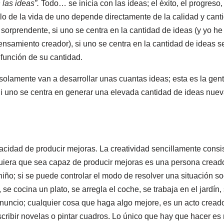
 las ideas”.
Todo… se inicia con las ideas; el éxito, el progreso, l
llo de la vida de uno depende directamente de la calidad y cant
s sorprendente, si uno se centra en la cantidad de ideas (y yo 
ensamiento creador), si uno se centra en la cantidad de ideas s
 función de su cantidad.
olamente van a desarrollar unas cuantas ideas; esta es la gent
Si uno se centra en generar una elevada cantidad de ideas nu
pacidad de producir mejoras. La creatividad sencillamente consi
uiera que sea capaz de producir mejoras es una persona creado
niño; si se puede controlar el modo de resolver una situación so
se cocina un plato, se arregla el coche, se trabaja en el jardín,
nuncio; cualquier cosa que haga algo mejore, es un acto cread
cribir novelas o pintar cuadros. Lo único que hay que hacer es