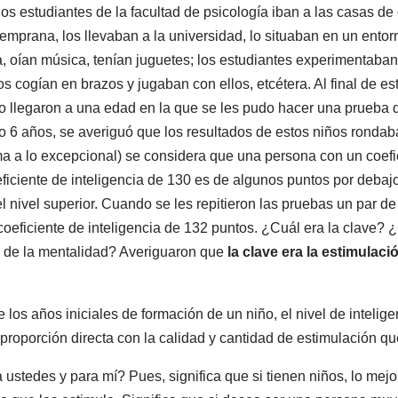
los estudiantes de la facultad de psicología iban a las casas de
emprana, los llevaban a la universidad, lo situaban en un entor
, oían música, tenían juguetes; los estudiantes experimentaban 
 cogían en brazos y jugaban con ellos, etcétera. Al final de e
 llegaron a una edad en la que se les pudo hacer una prueba d
5 o 6 años, se averiguó que los resultados de estos niños ronda
 a lo excepcional) se considera que una persona con un coefic
ficiente de inteligencia de 130 es de algunos puntos por debaj
el nivel superior. Cuando se les repitieron las pruebas un par d
oeficiente de inteligencia de 132 puntos. ¿Cuál era la clave? ¿
lo de la mentalidad? Averiguaron que
la clave era la estimulaci
los años iniciales de formación de un niño, el nivel de intelige
proporción directa con la calidad y cantidad de estimulación qu
a ustedes y para mí? Pues, significa que si tienen niños, lo me