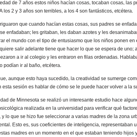
a edad de 7 años estos niños hacían cosas, tocaban cosas, las p
 los 2 y 3 años son terribles, a los 4 son fantásticos, etcétera.
riguaron que cuando hacían estas cosas, sus padres se enfada
e enfadaban; les gritaban, les daban azotes y les desanimaban
ar el mundo con el tipo de entusiasmo que los niños ponen en 
uiere salir adelante tiene que hacer lo que se espera de uno; a
ezaron a ir al colegio y les entraron en filas ordenadas. Habla
 podían ir al baño, etcétera.
que, aunque esto haya sucedido, la creatividad se sumerge como
 esta sesión es hablar de cómo se le puede hacer volver a la su
sidad de Minnesota se realizó un interesante estudio hace algun
cológica realizada en la universidad para verificar qué factore
, y lo que se hizo fue seleccionar a varias madres de la zona u
ntal. Esto es, sus coeficientes de inteligencia, representaban
estas madres en un momento en el que estaban teniendo hijos y