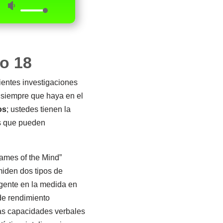
o 18
ientes investigaciones
 siempre que haya en el
os
; ustedes tienen la
es que pueden
rames of the Mind”
miden dos tipos de
ligente en la medida en
de rendimiento
las capacidades verbales