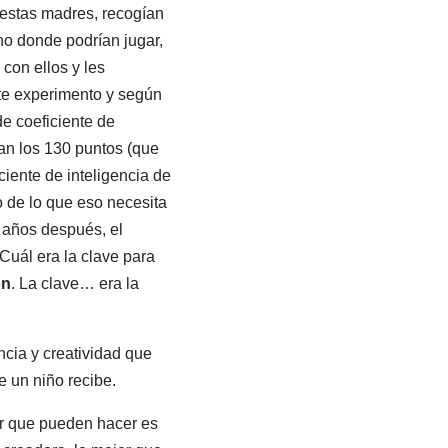
 estas madres, recogían
no donde podrían jugar,
con ellos y les
ste experimento y según
e coeficiente de
ban los 130 puntos (que
iente de inteligencia de
o de lo que eso necesita
e años después, el
Cuál era la clave para
ón
. La clave… era la
ncia y creatividad que
e un niño recibe.
jor que pueden hacer es