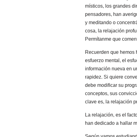
místicos, los grandes di
pensadores, han averig
y meditando o concentr
cosa, la relajación prof
Permítanme que comente
Recuerden que hemos hab
esfuerzo mental, el esf
información nueva en u
rapidez. Si quiere conve
debe modificar su progr
conceptos, sus convicci
clave es, la relajación p
La relajación, es el fa
han dedicado a hallar m
Según vamos estudiando 