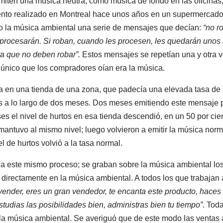
ten una música neutra, como música de fondo en las oficinas,
ento realizado en Montreal hace unos años en un supermercado
o la música ambiental una serie de mensajes que decían:
“no r
 procesarán. Si roban, cuando les procesen, les quedarán unos
a que no deben robar”.
Estos mensajes se repetían una y otra v
 único que los compradores oían era la música.
a en una tienda de una zona, que padecía una elevada tasa de hu
as a lo largo de dos meses. Dos meses emitiendo este mensaje 
s el nivel de hurtos en esa tienda descendió, en un 50 por cien
antuvo al mismo nivel; luego volvieron a emitir la música normal
l de hurtos volvió a la tasa normal.
liza este mismo proceso; se graban sobre la música ambiental lo
directamente en la música ambiental. A todos los que trabajan a
vender, eres un gran vendedor, te encanta este producto, haces l
estudias las posibilidades bien, administras bien tu tiempo”
. Tod
 la música ambiental. Se averiguó que de este modo las venta