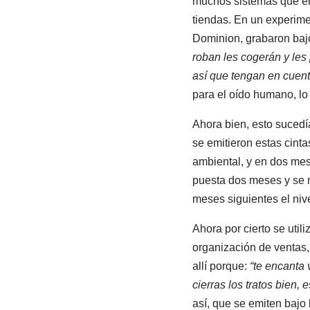
muchos sistemas que emi
tiendas. En un experim
Dominion, grabaron baj
roban les cogerán y les
así que tengan en cuent
para el oído humano, lo
Ahora bien, esto sucedí
se emitieron estas cint
ambiental, y en dos mese
puesta dos meses y se m
meses siguientes el nive
Ahora por cierto se uti
organización de ventas, 
allí porque:
“te encanta 
cierras los tratos bien, 
así, que se emiten bajo