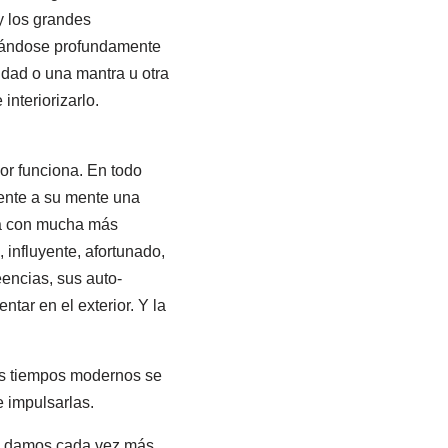
 y los grandes
ajándose profundamente
dad o una mantra u otra
interiorizarlo.
or funciona. En todo
sente a su mente una
da con mucha más
 influyente, afortunado,
encias, sus auto-
ar en el exterior. Y la
ros tiempos modernos se
e impulsarlas.
os damos cada vez más