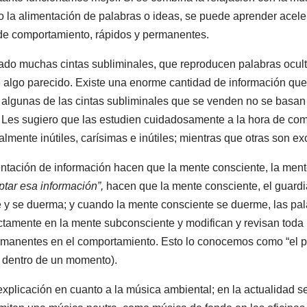
 o la alimentación de palabras o ideas, se puede aprender ace
de comportamiento, rápidos y permanentes.
ado muchas cintas subliminales, que reproducen palabras oculta
e algo parecido. Existe una enorme cantidad de información que 
 algunas de las cintas subliminales que se venden no se basan
s. Les sugiero que las estudien cuidadosamente a la hora de com
almente inútiles, carísimas e inútiles; mientras que otras son ex
ntación de información hacen que la mente consciente, la ment
tar esa información”,
hacen que la mente consciente, el guardiá
e y se duerma; y cuando la mente consciente se duerme, las p
ctamente en la mente subconsciente y modifican y revisan toda
manentes en el comportamiento. Esto lo conocemos como “el p
 dentro de un momento).
plicación en cuanto a la música ambiental; en la actualidad s