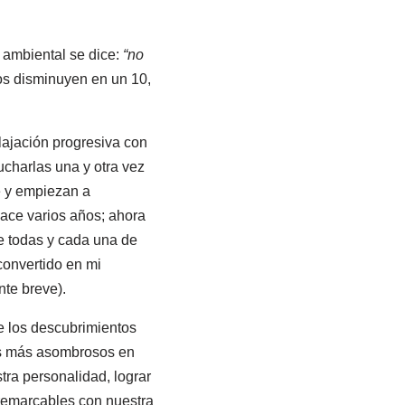
 ambiental se dice:
“no
os disminuyen en un 10,
lajación progresiva con
charlas una y otra vez
e y empiezan a
hace varios años; ahora
ue todas y cada una de
convertido en mi
te breve).
e los descubrimientos
os más asombrosos en
ra personalidad, lograr
 remarcables con nuestra