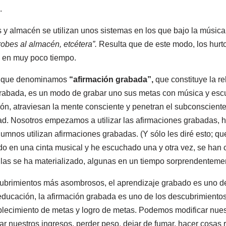
.
y almacén se utilizan unos sistemas en los que bajo la música
obes al almacén, etcétera”.
Resulta que de este modo, los hurt
o en muy poco tiempo.
lo que denominamos
“afirmación grabada”,
que constituye la re
rabada, es un modo de grabar uno sus metas con música y escu
ión, atraviesan la mente consciente y penetran el subconscient
dad. Nosotros empezamos a utilizar las afirmaciones grabadas, 
lumnos utilizan afirmaciones grabadas. (Y sólo les diré esto; q
o en una cinta musical y he escuchado una y otra vez, se han 
llas se ha materializado, algunas en un tiempo sorprendentemen
cubrimientos más asombrosos, el aprendizaje grabado es uno d
ducación, la afirmación grabada es uno de los descubrimient
blecimiento de metas y logro de metas. Podemos modificar nuest
r nuestros ingresos, perder peso, dejar de fumar, hacer cosas