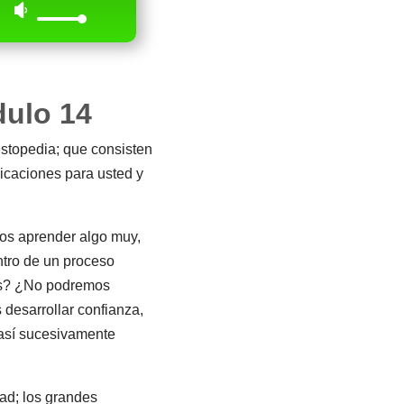
dulo 14
estopedia; que consisten
licaciones para usted y
mos aprender algo muy,
ntro de un proceso
as? ¿No podremos
desarrollar confianza,
 así sucesivamente
dad; los grandes