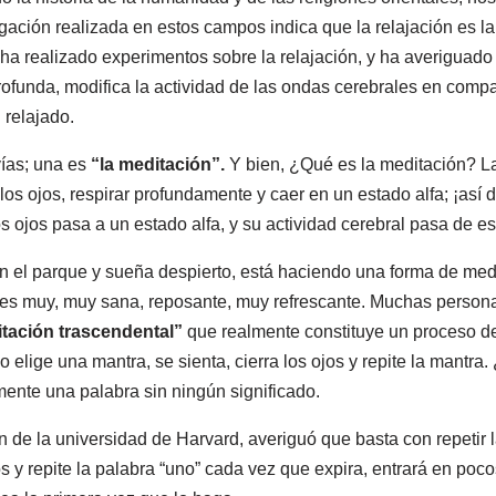
gación realizada en estos campos indica que la relajación es la
ha realizado experimentos sobre la relajación, y ha averiguado
rofunda, modifica la actividad de las ondas cerebrales en compa
relajado.
vías; una es
“la meditación”.
Y bien, ¿Qué es la meditación? La
los ojos, respirar profundamente y caer en un estado alfa; ¡así 
os ojos pasa a un estado alfa, y su actividad cerebral pasa de es
 el parque y sueña despierto, está haciendo una forma de medi
 es muy, muy sana, reposante, muy refrescante. Muchas person
tación trascendental”
que realmente constituye un proceso de
 elige una mantra, se sienta, cierra los ojos y repite la mantr
ente una palabra sin ningún significado.
 de la universidad de Harvard, averiguó que basta con repetir l
ojos y repite la palabra “uno” cada vez que expira, entrará en p