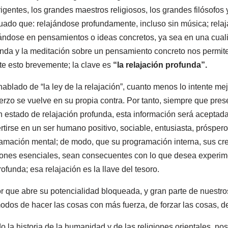
rigentes, los grandes maestros religiosos, los grandes filósofos
uado que: relajándose profundamente, incluso sin música; rel
ándose en pensamientos o ideas concretos, ya sea en una cuali
unda y la meditación sobre un pensamiento concreto nos permite 
 esto brevemente; la clave es
“la relajación profunda”.
lado de “la ley de la relajación”, cuanto menos lo intente mej
uerzo se vuelve en su propia contra. Por tanto, siempre que pre
n estado de relajación profunda, esta información será acepta
rtirse en un ser humano positivo, sociable, entusiasta, próspero,
amación mental; de modo, que su programación interna, sus cre
ones esenciales, sean consecuentes con lo que desea experiment
rofunda; esa relajación es la llave del tesoro.
ctor que abre su potencialidad bloqueada, y gran parte de nuest
odos de hacer las cosas con más fuerza, de forzar las cosas, d
la historia de la humanidad y de las religiones orientales, n