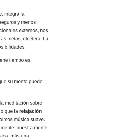
, integra la
 seguros y menos
ocionales externos, nos
ras metas, etcétera. La
sibilidades.
iene tiempo es
n que su mente puede
la meditación sobre
uó que la
relajación
 oímos música suave.
amente; nuestra mente
úsica, más una