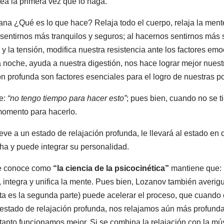
a la primera vez que lo haga.
na ¿Qué es lo que hace? Relaja todo el cuerpo, relaja la mente
sentirnos más tranquilos y seguros; al hacernos sentirnos más
y la tensión, modifica nuestra resistencia ante los factores em
a noche, ayuda a nuestra digestión, nos hace lograr mejor nuest
ón profunda son factores esenciales para el logro de nuestras po
e:
“no tengo tiempo para hacer esto”
; pues bien, cuando no se t
momento para hacerlo.
leve a un estado de relajación profunda, le llevará al estado e
pha y puede integrar su personalidad.
se conoce como
“la ciencia de la psicocinética”
mantiene que: 
, integra y unifica la mente. Pues bien, Lozanov también averig
ta es la segunda parte) puede acelerar el proceso, que cuando
stado de relajación profunda, nos relajamos aún más profund
 tanto funcionamos mejor. Si se combina la relajación con la m